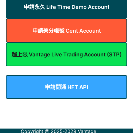
申請永久 Life Time Demo Account
申請美分帳號 Cent Account
超上限 Vantage Live Trading Account (STP)
申請開通 HFT API
Copyright @ 2025-2029
Vantage