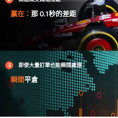
赢在：
那 0.1秒的差距
3
即使大量訂單也能瞬間處理
瞬間
平倉